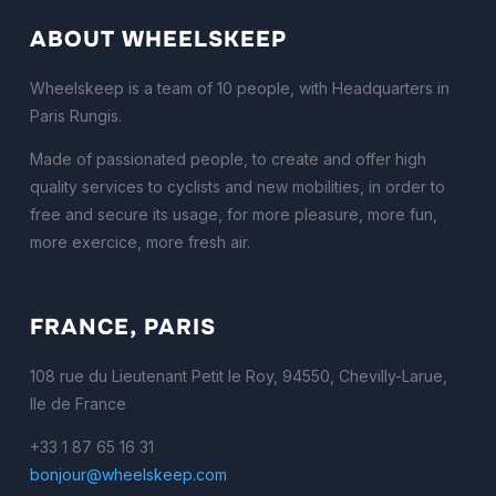
ABOUT WHEELSKEEP
Wheelskeep is a team of 10 people, with Headquarters in
Paris Rungis.
Made of passionated people, to create and offer high
quality services to cyclists and new mobilities, in order to
free and secure its usage, for more pleasure, more fun,
more exercice, more fresh air.
FRANCE, PARIS
108 rue du Lieutenant Petit le Roy, 94550, Chevilly-Larue,
Ile de France
+33 1 87 65 16 31
bonjour@wheelskeep.com