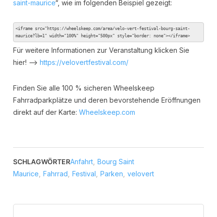
saint-maurice
“, wie im folgenden Beispiel gezeigt:
<iframe src="https://wheelskeep.com/area/velo-vert-festival-bourg-saint-
maurice?lb=1" width="100%" height="500px" style="border: none"></iframe>
Für weitere Informationen zur Veranstaltung klicken Sie
hier! –>
https://velovertfestival.com/
Finden Sie alle 100 % sicheren Wheelskeep
Fahrradparkplätze und deren bevorstehende Eröffnungen
direkt auf der Karte:
Wheelskeep.com
SCHLAGWÖRTER
Anfahrt
,
Bourg Saint
Maurice
,
Fahrrad
,
Festival
,
Parken
,
velovert