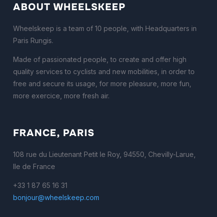
ABOUT WHEELSKEEP
Wheelskeep is a team of 10 people, with Headquarters in
Paris Rungis.
Made of passionated people, to create and offer high
quality services to cyclists and new mobilities, in order to
free and secure its usage, for more pleasure, more fun,
more exercice, more fresh air.
FRANCE, PARIS
108 rue du Lieutenant Petit le Roy, 94550, Chevilly-Larue,
Ile de France
+33 1 87 65 16 31
bonjour@wheelskeep.com