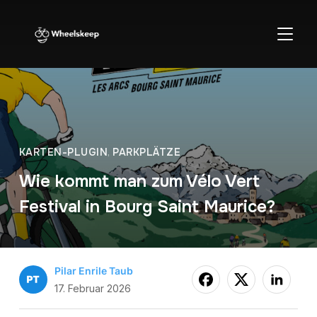
SEITE
KARTEN-PLUGIN
,
PARKPLÄTZE
Wie kommt man zum Vélo Vert
Festival in Bourg Saint Maurice?
Pilar Enrile Taub
17. Februar 2026