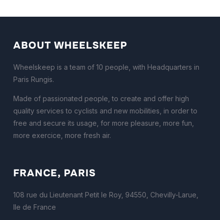
ABOUT WHEELSKEEP
Wheelskeep is a team of 10 people, with Headquarters in
Paris Rungis.
Made of passionated people, to create and offer high
quality services to cyclists and new mobilities, in order to
free and secure its usage, for more pleasure, more fun,
more exercice, more fresh air.
FRANCE, PARIS
108 rue du Lieutenant Petit le Roy, 94550, Chevilly-Larue,
Ile de France