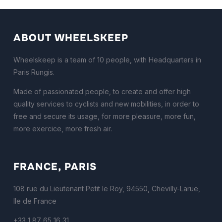
ABOUT WHEELSKEEP
Wheelskeep is a team of 10 people, with Headquarters in
Paris Rungis.
Made of passionated people, to create and offer high
quality services to cyclists and new mobilities, in order to
free and secure its usage, for more pleasure, more fun,
more exercice, more fresh air.
FRANCE, PARIS
108 rue du Lieutenant Petit le Roy, 94550, Chevilly-Larue,
Ile de France
+33 1 87 65 16 31