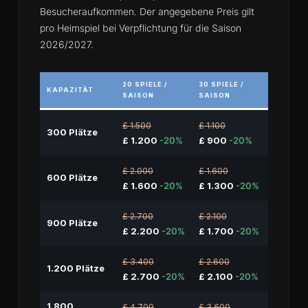
Besucheraufkommen. Der angegebene Preis gilt
pro Heimspiel bei Verpflichtung für die Saison
2026/2027.
20 SPIELE /
30 SPIELE /
KAPAZITÄT
SAISON
SAISON
£ 1.500
£ 1.100
300 Plätze
£ 1.200
-20%
£ 900
-20%
£ 2.000
£ 1.600
600 Plätze
£ 1.600
-20%
£ 1.300
-20%
£ 2.700
£ 2.100
900 Plätze
£ 2.200
-20%
£ 1.700
-20%
£ 3.400
£ 2.600
1.200 Plätze
£ 2.700
-20%
£ 2.100
-20%
1.800
£ 4.700
£ 3.600