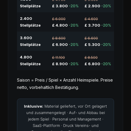
Stellplätze
£ 3.800
-20%
£ 2.900
-20%
2.400
£ 6.000
£ 4.600
Stellplätze
£ 4.800
-20%
£ 3.700
-20%
3.600
£ 8.600
£ 6.600
Stellplätze
£ 6.900
-20%
£ 5.300
-20%
4.800
£ 11.100
£ 8.500
Stellplätze
£ 8.900
-20%
£ 6.800
-20%
Saison = Preis / Spiel × Anzahl Heimspiele. Preise
netto, vorbehaltlich Bestätigung.
Inklusive:
Material geliefert, vor Ort gelagert
und zusammengelegt · Auf- und Abbau bei
jedem Spiel · Personal und Management ·
SaaS-Plattform · Druck Vereins- und