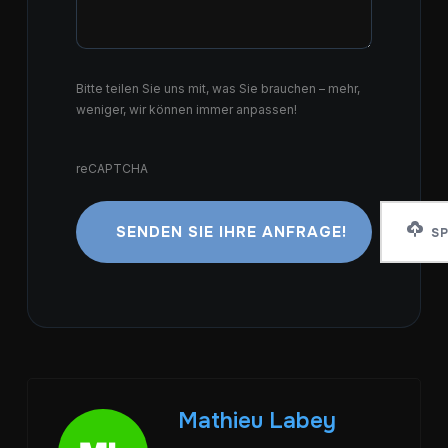
Bitte teilen Sie uns mit, was Sie brauchen – mehr,
weniger, wir können immer anpassen!
reCAPTCHA
reCAPTCHA
SP
Mathieu Labey