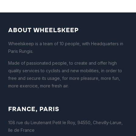
ABOUT WHEELSKEEP
Wheelskeep is a team of 10 people, with Headquarters in
Paris Rungis.
Made of passionated people, to create and offer high
quality services to cyclists and new mobilities, in order to
free and secure its usage, for more pleasure, more fun,
more exercice, more fresh air.
FRANCE, PARIS
108 rue du Lieutenant Petit le Roy, 94550, Chevilly-Larue,
Ile de France