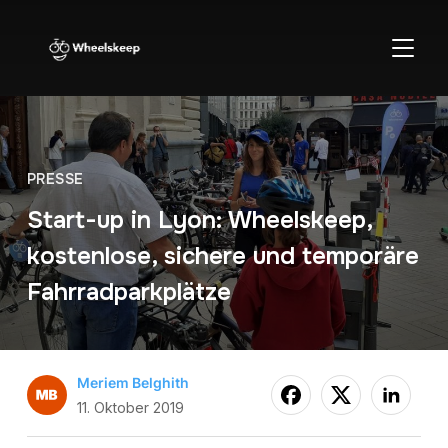
SEITE
PRESSE
Start-up in Lyon: Wheelskeep,
kostenlose, sichere und temporäre
Fahrradparkplätze
Meriem Belghith
11. Oktober 2019